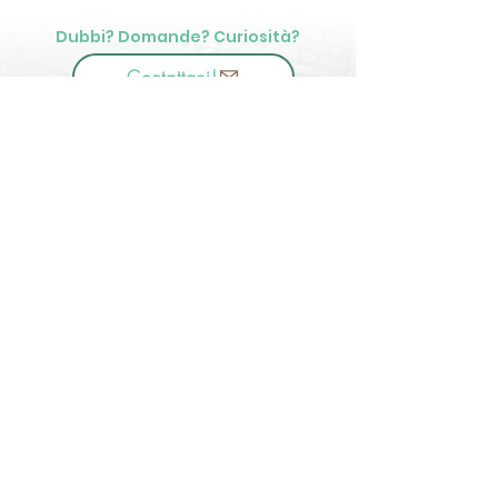
Dubbi? Domande? Curiosità?
Contattaci!
📞
3516200325
Sociazione Sportiva Dilettantistica
MOVE ACADEMY
codice fiscale:
93061400201
📍 Sede Legale: Via Leonardi 13
46014 Castellucchio (MN), Italia