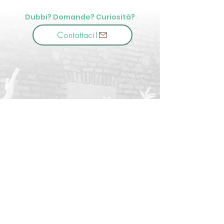
Dubbi? Domande? Curiosità?
Contattaci!
📞
3516200325
Sociazione Sportiva Dilettantistica
MOVE ACADEMY
codice fiscale:
93061400201
📍 Sede Legale: Via Leonardi 13
46014 Castellucchio (MN), Italia